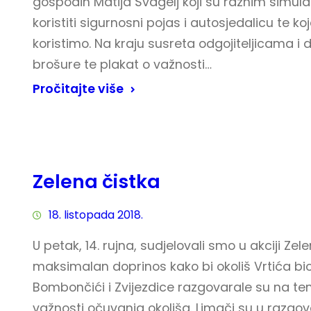
gospodin Matija Švagelj koji su raznim simula
koristiti sigurnosni pojas i autosjedalicu te k
koristimo. Na kraju susreta odgojiteljicama i d
brošure te plakat o važnosti…
Pročitajte više
Zelena čistka
18. listopada 2018.
U petak, 14. rujna, sudjelovali smo u akciji Ze
maksimalan doprinos kako bi okoliš Vrtića bio
Bombončići i Zvijezdice razgovarale su na t
važnosti očuvanja okoliša. Limači su u razgovor