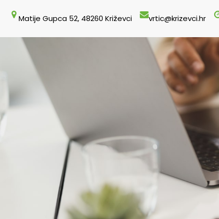
Skoči
Matije Gupca 52, 48260 Križevci
vrtic@krizevci.hr
do
sadržaja