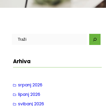
P
r
e
t
Arhiva
r
a
g
srpanj 2026
a
lipanj 2026
svibanj 2026