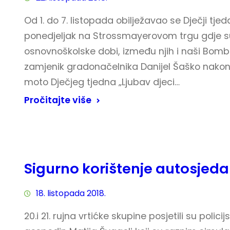
Od 1. do 7. listopada obilježavao se Dječji tje
ponedjeljak na Strossmayerovom trgu gdje su
osnovnoškolske dobi, između njih i naši Bombo
zamjenik gradonačelnika Danijel Šaško nakon 
moto Dječjeg tjedna „Ljubav djeci…
Pročitajte više
Sigurno korištenje autosjeda
18. listopada 2018.
20.i 21. rujna vrtićke skupine posjetili su polici