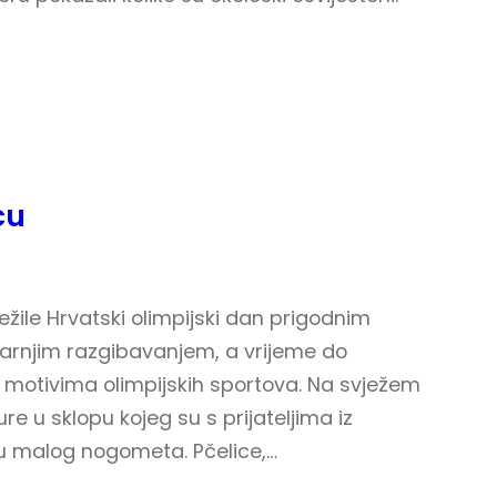
ću
ježile Hrvatski olimpijski dan prigodnim
tarnjim razgibavanjem, a vrijeme do
 motivima olimpijskih sportova. Na svježem
re u sklopu kojeg su s prijateljima iz
cu malog nogometa. Pčelice,…