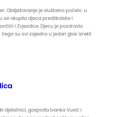
dan. Obilježavanje je službeno počelo u
 se okupila djeca predškolske i
nčići i Zvjezdice. Djecu je pozdravio
čega su svi zajedno u jedan glas izrekli
lica
jski djelatnici, gospođa Ivanka Vusić i