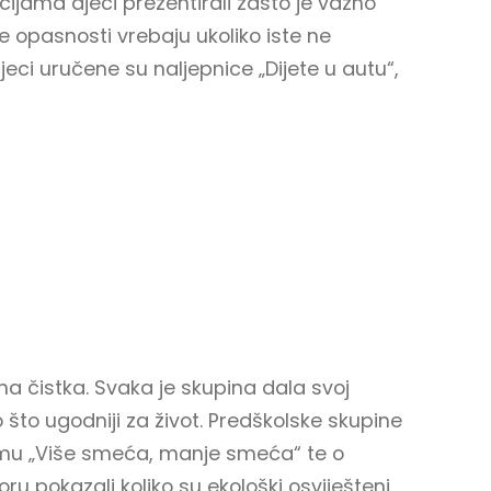
cijama djeci prezentirali zašto je važno
oje opasnosti vrebaju ukoliko iste ne
jeci uručene su naljepnice „Dijete u autu“,
lena čistka. Svaka je skupina dala svoj
 što ugodniji za život. Predškolske skupine
emu „Više smeća, manje smeća“ te o
u pokazali koliko su ekološki osviješteni.