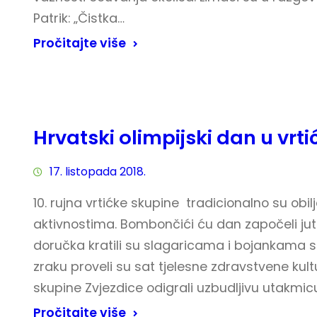
Patrik: „Čistka…
Pročitajte više
Hrvatski olimpijski dan u vrti
17. listopada 2018.
10. rujna vrtićke skupine tradicionalno su obil
aktivnostima. Bombončići ću dan započeli ju
doručka kratili su slagaricama i bojankama s
zraku proveli su sat tjelesne zdravstvene kultu
skupine Zvjezdice odigrali uzbudljivu utakmi
Pročitajte više