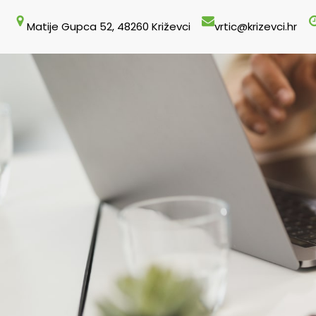
Skoči
Matije Gupca 52, 48260 Križevci
vrtic@krizevci.hr
do
sadržaja