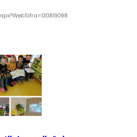
.aspx?WebSifra=130819098