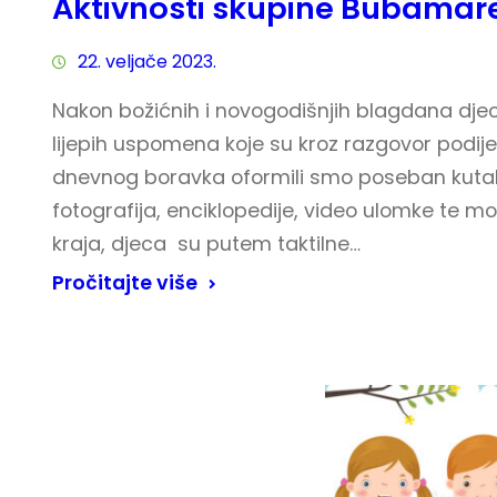
Aktivnosti skupine Bubamare
22. veljače 2023.
Nakon božićnih i novogodišnjih blagdana djec
lijepih uspomena koje su kroz razgovor podijeli
dnevnog boravka oformili smo poseban kutak 
fotografija, enciklopedije, video ulomke te m
kraja, djeca su putem taktilne…
Pročitajte više