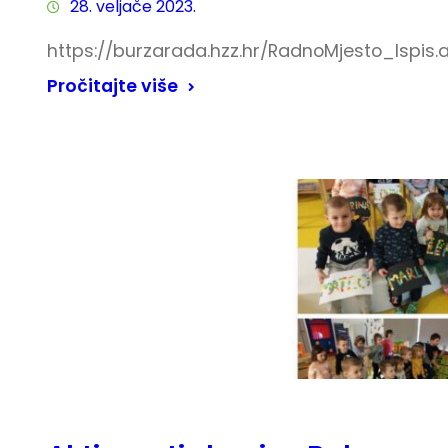
28. veljače 2023.
https://burzarada.hzz.hr/RadnoMjesto_Ispis
Pročitajte više