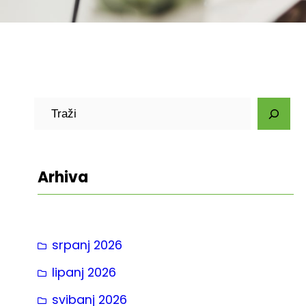
P
r
e
t
Arhiva
r
a
g
srpanj 2026
a
lipanj 2026
svibanj 2026