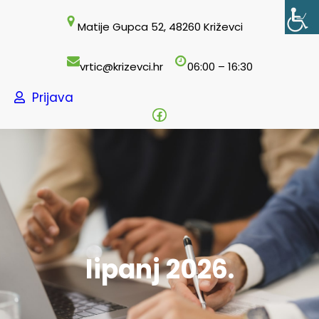
Skoči
Matije Gupca 52, 48260 Križevci
do
sadržaja
vrtic@krizevci.hr
06:00 – 16:30
Prijava
Facebook
lipanj 2026.