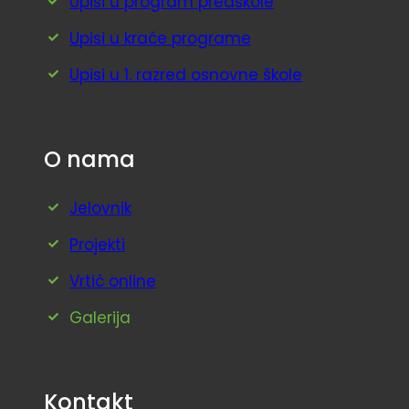
Upisi u program predškole
Upisi u kraće programe
Upisi u 1. razred osnovne škole
O nama
Jelovnik
Projekti
Vrtić online
Galerija
Kontakt