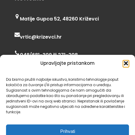
Matije Gupca 52, 48260 Križevci
vrtic@krizevci.hr
048/681-309 ili 271-208
Upravljajte pristankom
06:00 – 16:30
Da bismo pružili najbolje iskustvo, koristimo tehnologije poput
kolačića za čuvanje i/ili pristup informacijama o uređaju.
Suglasnost s ovim tehnologijama će nam omogućiti da
obrađujemo podatke kao što su ponašanje pri pregledavanju ili
jedinstveni ID-ovi na ovoj web stranici. Nepristanak ili povlačenje
suglasnosti može negativno utjecati na određene karakteristike i
funkcije.
Dječji vrtić Križevci 2024., neke fotografije i
Prihvati
ikone preuzete su sa
Unsplash
i
Iconscout
,