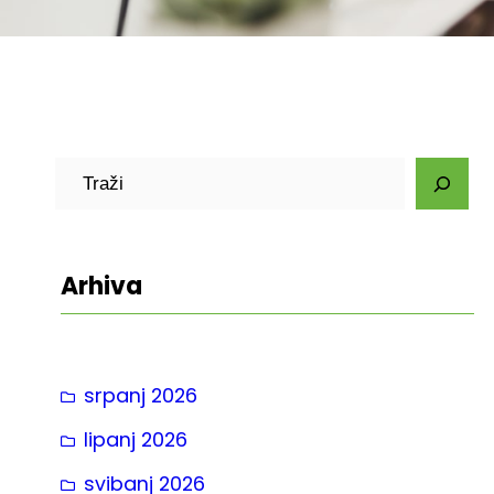
P
r
e
t
Arhiva
r
a
g
srpanj 2026
a
lipanj 2026
svibanj 2026