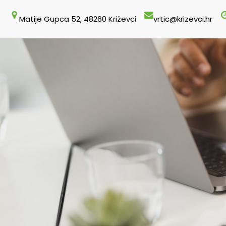
Skoči
Matije Gupca 52, 48260 Križevci
vrtic@krizevci.hr
do
sadržaja