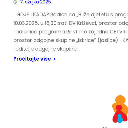
7. ožujka 2025.
GDJE I KADA? Radionica „Bliže djetetu s pr
10.03.2025. u 16,30 sati DV Križevci, prostor od
radionica programa Rastimo zajedno ČETVRTKOM
prostor odgojne skupine „Iskrice“ (jaslice) KA
roditelje odgojne skupine…
Pročitajte više