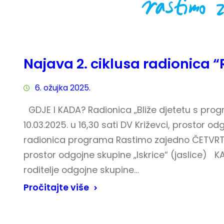
Najava 2. ciklusa radionica 
6. ožujka 2025.
GDJE I KADA? Radionica „Bliže djetetu s pr
10.03.2025. u 16,30 sati DV Križevci, prostor od
radionica programa Rastimo zajedno ČETVRTKOM
prostor odgojne skupine „Iskrice“ (jaslice) KA
roditelje odgojne skupine…
Pročitajte više