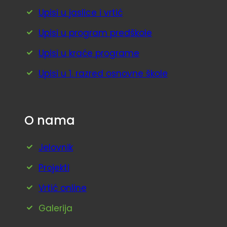
Upisi u jaslice i vrtić
Upisi u program predškole
Upisi u kraće programe
Upisi u 1. razred osnovne škole
O nama
Jelovnik
Projekti
Vrtić online
Galerija