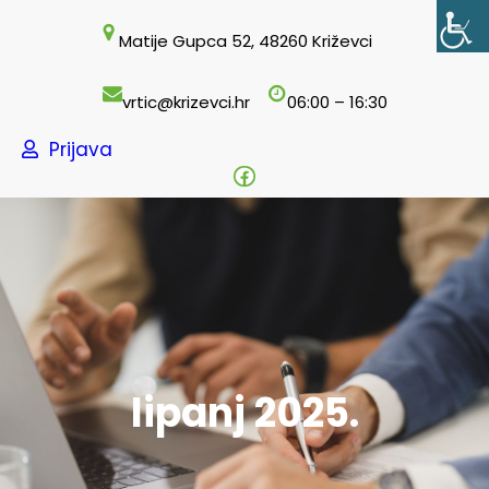
Skoči
Matije Gupca 52, 48260 Križevci
do
sadržaja
vrtic@krizevci.hr
06:00 – 16:30
Prijava
Facebook
lipanj 2025.