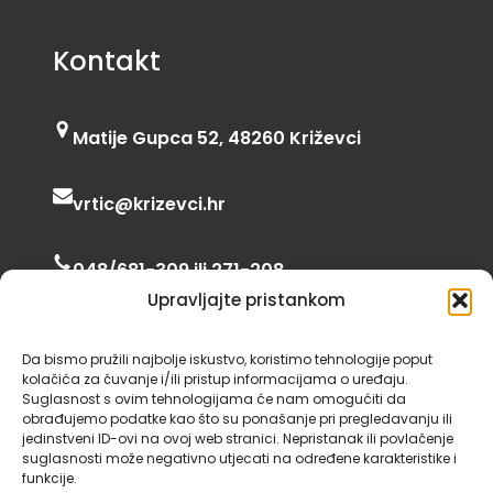
Kontakt
Matije Gupca 52, 48260 Križevci
vrtic@krizevci.hr
048/681-309 ili 271-208
Upravljajte pristankom
06:00 – 16:30
Da bismo pružili najbolje iskustvo, koristimo tehnologije poput
kolačića za čuvanje i/ili pristup informacijama o uređaju.
Suglasnost s ovim tehnologijama će nam omogućiti da
obrađujemo podatke kao što su ponašanje pri pregledavanju ili
jedinstveni ID-ovi na ovoj web stranici. Nepristanak ili povlačenje
suglasnosti može negativno utjecati na određene karakteristike i
funkcije.