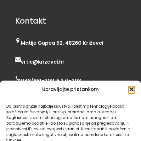
Kontakt
Matije Gupca 52, 48260 Križevci
vrtic@krizevci.hr
048/681-309 ili 271-208
Upravljajte pristankom
06:00 – 16:30
Da bismo pružili najbolje iskustvo, koristimo tehnologije poput
kolačića za čuvanje i/ili pristup informacijama o uređaju.
Suglasnost s ovim tehnologijama će nam omogućiti da
obrađujemo podatke kao što su ponašanje pri pregledavanju ili
jedinstveni ID-ovi na ovoj web stranici. Nepristanak ili povlačenje
suglasnosti može negativno utjecati na određene karakteristike i
funkcije.