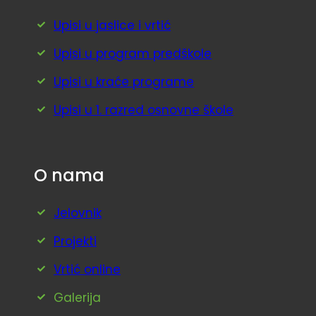
Upisi u jaslice i vrtić
Upisi u program predškole
Upisi u kraće programe
Upisi u 1. razred osnovne škole
O nama
Jelovnik
Projekti
Vrtić online
Galerija