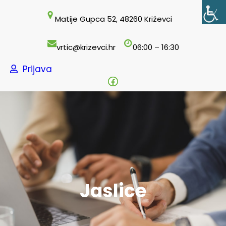
Skoči
Matije Gupca 52, 48260 Križevci
do
sadržaja
vrtic@krizevci.hr
06:00 – 16:30
Prijava
Facebook
Jaslice