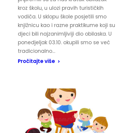
kroz školu, u ulozi pravih turističkih
vodiča. U sklopu škole posjetili smo
knjižnicu kao i razne praktikume koji su
djeci bili najzanimljiviji dio obilaska. U
ponedjeljak 03.10. okupili smo se već
tradicionalno…
Pročitajte više