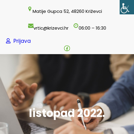
Skoči
Matije Gupca 52, 48260 Križevci
do
sadržaja
vrtic@krizevci.hr
06:00 – 16:30
Prijava
Facebook
listopad 2022.