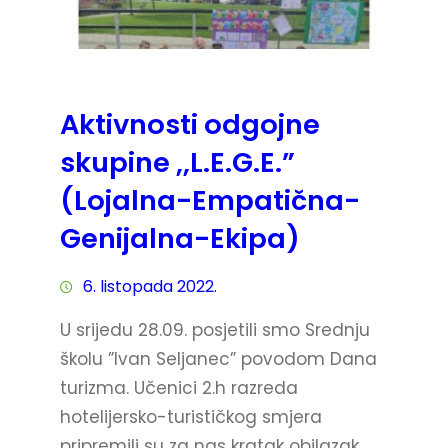
Aktivnosti odgojne
skupine ,,L.E.G.E.”
(Lojalna-Empatična-
Genijalna-Ekipa)
6. listopada 2022.
U srijedu 28.09. posjetili smo Srednju
školu ”Ivan Seljanec” povodom Dana
turizma. Učenici 2.h razreda
hotelijersko-turističkog smjera
pripremili su za nas kratak obilazak