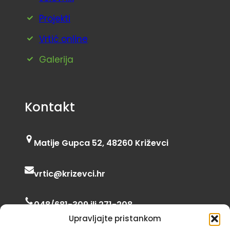
Projekti
Vrtić online
Galerija
Kontakt
Matije Gupca 52, 48260 Križevci
vrtic@krizevci.hr
048/681-309 ili 271-208
Upravljajte pristankom