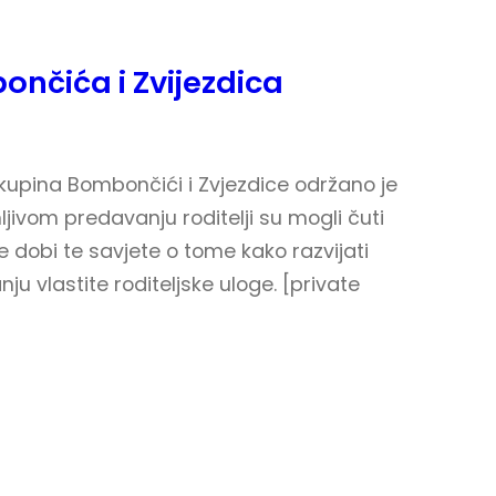
ončića i Zvijezdica
 skupina Bombončići i Zvjezdice održano je
jivom predavanju roditelji su mogli čuti
 dobi te savjete o tome kako razvijati
nju vlastite roditeljske uloge. [private