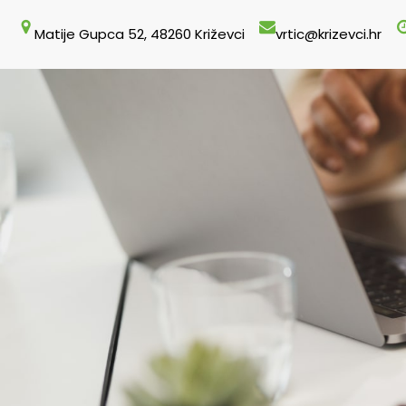
Skoči
Matije Gupca 52, 48260 Križevci
vrtic@krizevci.hr
do
sadržaja