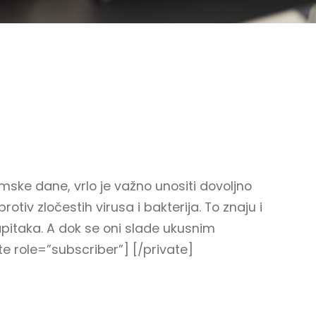
imske dane, vrlo je važno unositi dovoljno
rotiv zločestih virusa i bakterija. To znaju i
apitaka. A dok se oni slade ukusnim
ate role=”subscriber”] [/private]