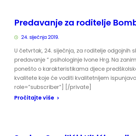
Predavanje za roditelje Bomb
24. siječnja 2019.
U četvrtak, 24. siječnja, za roditelje odgojnih
predavanje “ psihologinje Ivone Hrg. Na zaniml
ponešto o karakteristikama djece predškolske
kvalitete koje će voditi kvalitetnijem ispunjava
role=”subscriber”] [/private]
Pročitajte više