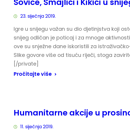
Sovice, Smajlići i Kikići u snij
23. siječnja 2019.
Igre u snijegu važan su dio djetinjstva koji os
snijeg odličan je poticaj i za mnoge aktivnosti
ove su snježne dane iskoristili za istraživačk
Slike govore više od tisuću riječi, stoga zaviri
[/private]
Pročitajte više
Humanitarne akcije u prosin
11. siječnja 2019.