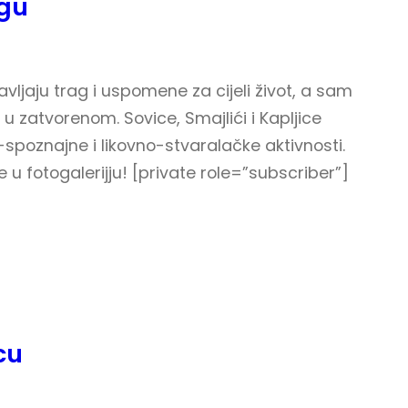
egu
tavljaju trag i uspomene za cijeli život, a sam
 u zatvorenom. Sovice, Smajlići i Kapljice
o-spoznajne i likovno-stvaralačke aktivnosti.
te u fotogalerijju! [private role=”subscriber”]
cu