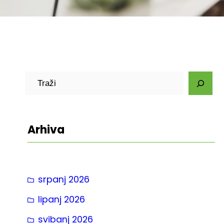
P
r
e
t
Arhiva
r
a
g
srpanj 2026
a
lipanj 2026
svibanj 2026