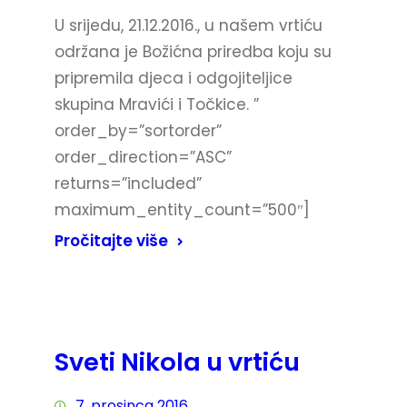
U srijedu, 21.12.2016., u našem vrtiću
održana je Božićna priredba koju su
pripremila djeca i odgojiteljice
skupina Mravići i Točkice. ”
order_by=”sortorder”
order_direction=”ASC”
returns=”included”
maximum_entity_count=”500″]
Pročitajte više
Sveti Nikola u vrtiću
7. prosinca 2016.