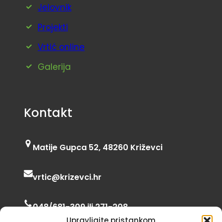
Jelovnik
Projekti
Vrtić online
Galerija
Kontakt
Matije Gupca 52, 48260 Križevci
vrtic@krizevci.hr
048/681-309 ili 271-208
Upravljajte pristankom