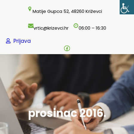
Skoči
Matije Gupca 52, 48260 Križevci
do
sadržaja
vrtic@krizevci.hr
06:00 – 16:30
Prijava
Facebook
prosinac 2016.