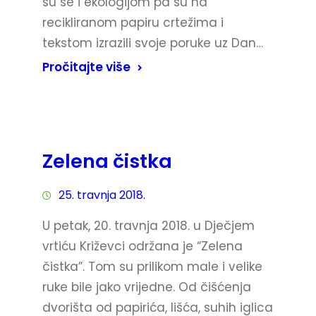
su se i ekologijom pa su na
recikliranom papiru crtežima i
tekstom izrazili svoje poruke uz Dan…
Pročitajte više
Zelena čistka
25. travnja 2018.
U petak, 20. travnja 2018. u Dječjem
vrtiću Križevci održana je “Zelena
čistka”. Tom su prilikom male i velike
ruke bile jako vrijedne. Od čišćenja
dvorišta od papirića, lišća, suhih iglica