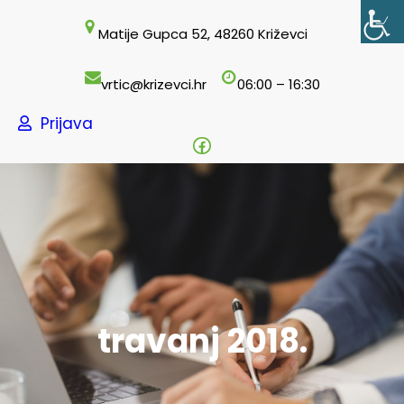
Skoči
Matije Gupca 52, 48260 Križevci
do
sadržaja
vrtic@krizevci.hr
06:00 – 16:30
Prijava
Facebook
travanj 2018.