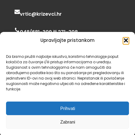
vrtic@krizevci.hr
048/681-309 ili 271-208
Upravljajte pristankom
06:00 – 16:30
Da bismo pružili najbolje iskustvo, koristimo tehnologije poput
kolačića za čuvanje i/ili pristup informacijama o uređaju.
Suglasnost s ovim tehnologijama će nam omogućiti da
obrađujemo podatke kao što su ponašanje pri pregledavanju ili
jedinstveni ID-ovi na ovoj web stranici. Nepristanak ili povlačenje
suglasnosti može negativno utjecati na određene karakteristike i
funkcije.
Dječji vrtić Križevci 2024., neke fotografije i
Prihvati
ikone preuzete su sa
Unsplash
i
Iconscout
,
tema preuzeta od
Gutenify
.
Zabrani