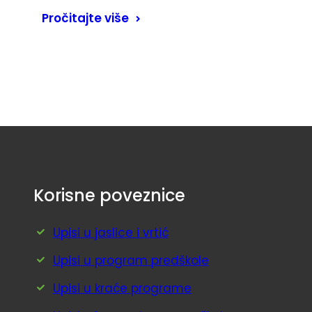
Pročitajte više
Korisne poveznice
Upisi u jaslice i vrtić
Upisi u program predškole
Upisi u kraće programe