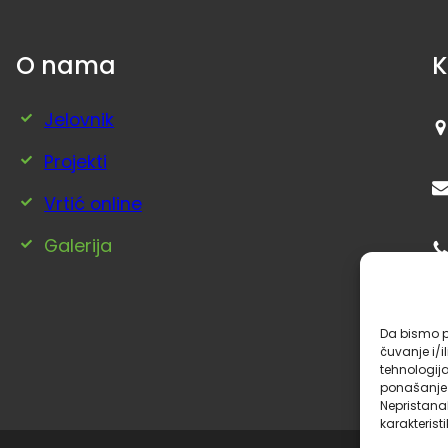
O nama
K
Jelovnik
Projekti
Vrtić online
Galerija
Da bismo pr
čuvanje i/i
tehnologi
ponašanje p
Nepristana
karakteristi