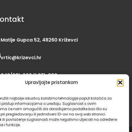
ontakt
Matije Gupca 52, 48260 Križevci
vrtic@krizevci.hr
048/681-309 ili 271-208
Upravljajte pristankom
06:00 – 16:30
užili najbolje iskustvo, koristimo tehnologije poput kolačića za
li pristup informacijama o uređaju. Suglasnost s ovim
jama će nam omogućiti da obrađujemo podatke kao što su
ri pregledavanju ili jedinstveni ID-ovi na ovoj web stranici.
k ili povlačenje suglasnosti može negativno utjecati na određene
ke i funkcije.