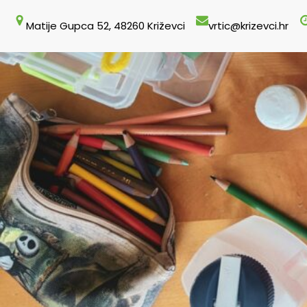
Skoči
Matije Gupca 52, 48260 Križevci
vrtic@krizevci.hr
do
sadržaja