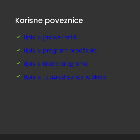
Korisne poveznice
Upisi u jaslice i vrtić
Upisi u program predškole
Upisi u kraće programe
Upisi u 1. razred osnovne škole