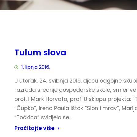
Tulum slova
1. lipnja 2016.
U utorak, 24. svibnja 2016. djecu odgojne skupi
razreda srednje gospodarske škole, smjer vete
prof. i Mark Horvata, prof. U sklopu projekta: 
“Čupko”, Irena Paula Ištok “Slon i mrav”, Marij
“Točkica” svidjelo se…
Pročitajte više