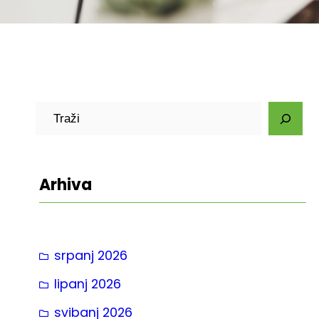
P
r
e
t
Arhiva
r
a
g
srpanj 2026
a
lipanj 2026
svibanj 2026