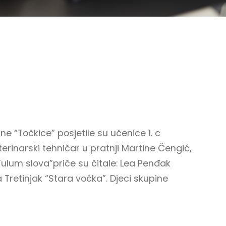
ne “Točkice” posjetile su učenice 1. c
rinarski tehničar u pratnji Martine Čengić,
“Tulum slova”priče su čitale: Lea Penđak
a Tretinjak “Stara voćka”. Djeci skupine