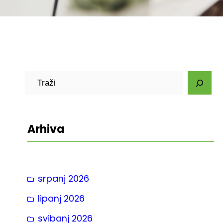
P
r
e
t
Arhiva
r
a
g
srpanj 2026
a
lipanj 2026
svibanj 2026