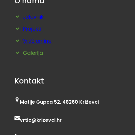
O nama
Jelovnik
Projekti
Vrtić online
Galerija
Kontakt
Matije Gupca 52, 48260 Križevci
vrtic@krizevci.hr