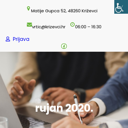
Skoči
Matije Gupca 52, 48260 Križevci
do
sadržaja
vrtic@krizevci.hr
06:00 – 16:30
Prijava
Facebook
rujan 2020.