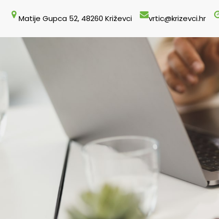
Skoči
Matije Gupca 52, 48260 Križevci
vrtic@krizevci.hr
do
sadržaja