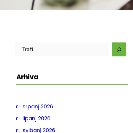
P
r
e
t
Arhiva
r
a
g
srpanj 2026
a
lipanj 2026
svibanj 2026