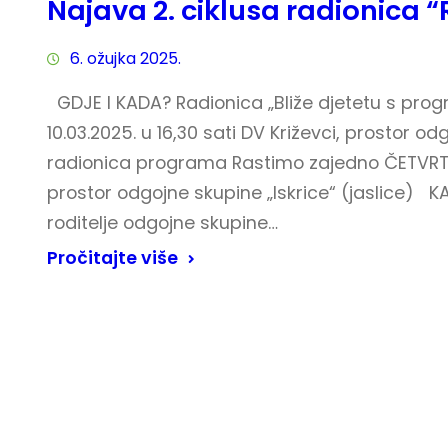
Najava 2. ciklusa radionica 
6. ožujka 2025.
GDJE I KADA? Radionica „Bliže djetetu s pr
10.03.2025. u 16,30 sati DV Križevci, prostor od
radionica programa Rastimo zajedno ČETVRTKOM
prostor odgojne skupine „Iskrice“ (jaslice) KA
roditelje odgojne skupine…
Pročitajte više