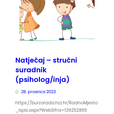
Natječaj – stručni
suradnik
(psiholog/inja)
28. prosinca 2023.
https://burzarada.hzz.hr/RadnoMjesto
_Ispis.aspx?WebSifra=139252865