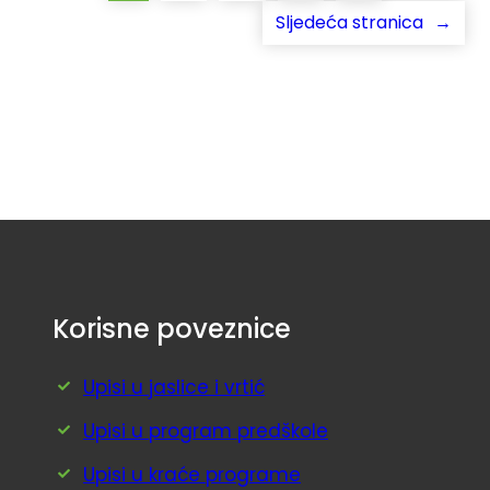
Sljedeća stranica
→
Korisne poveznice
Upisi u jaslice i vrtić
Upisi u program predškole
Upisi u kraće programe