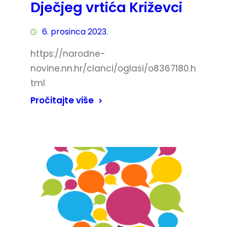
Dječjeg vrtića Križevci
6. prosinca 2023.
https://narodne-
novine.nn.hr/clanci/oglasi/o8367180.h
tml
Pročitajte više