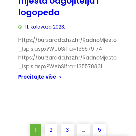
mjesta odgojitelja i
logopeda
11. kolovoza 2023.
https://burzarada.hzz.hr/RadnoMjesto
_Ispis.aspx?WebSifra=135579174
https://burzarada.hzz.hr/RadnoMjesto
_Ispis.aspx?WebSifra=135578831
Pročitajte više
1
2
3
…
5