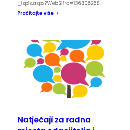
_Ispis.aspx?WebSifra=136306258
Pročitajte više
Natječaji za radna