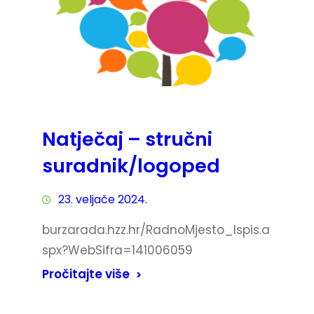
Natječaj – stručni
suradnik/logoped
23. veljače 2024.
burzarada.hzz.hr/RadnoMjesto_Ispis.a
spx?WebSifra=141006059
Pročitajte više