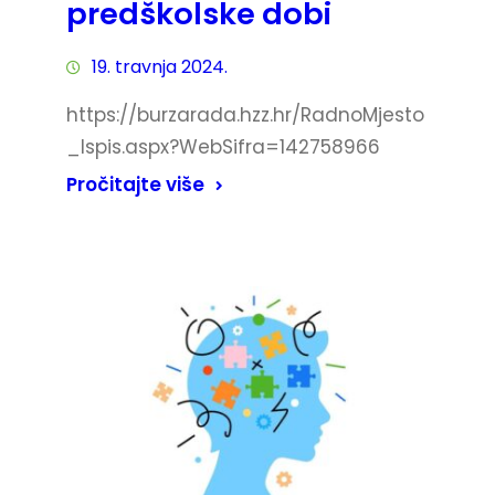
predškolske dobi
19. travnja 2024.
https://burzarada.hzz.hr/RadnoMjesto
_Ispis.aspx?WebSifra=142758966
Pročitajte više