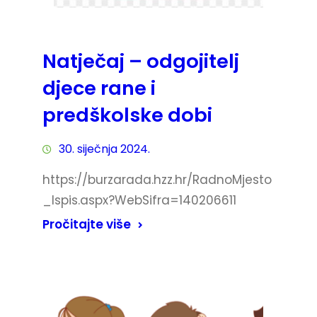
Natječaj – odgojitelj
djece rane i
predškolske dobi
30. siječnja 2024.
https://burzarada.hzz.hr/RadnoMjesto
_Ispis.aspx?WebSifra=140206611
Pročitajte više