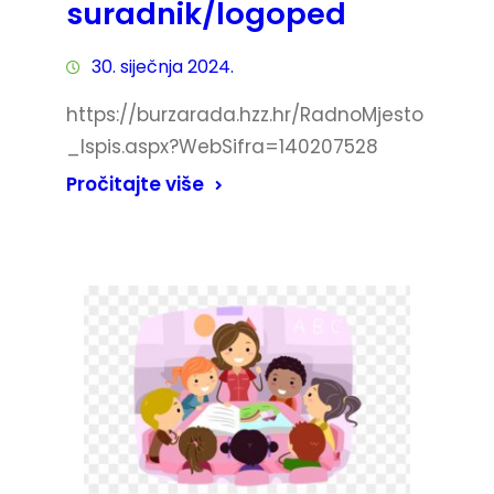
suradnik/logoped
30. siječnja 2024.
https://burzarada.hzz.hr/RadnoMjesto
_Ispis.aspx?WebSifra=140207528
Pročitajte više