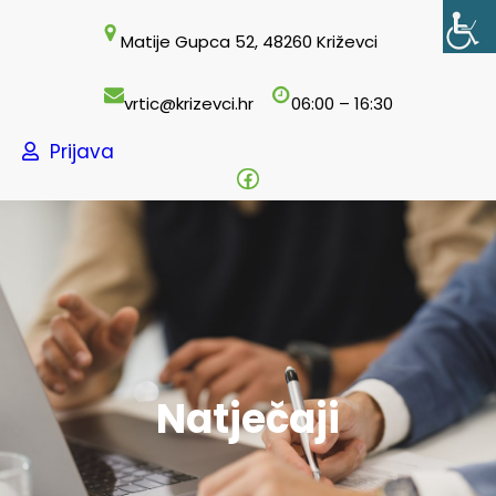
Skoči
Matije Gupca 52, 48260 Križevci
do
sadržaja
vrtic@krizevci.hr
06:00 – 16:30
Prijava
Facebook
Natječaji