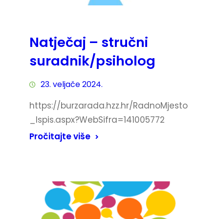
Natječaj – stručni
suradnik/psiholog
23. veljače 2024.
https://burzarada.hzz.hr/RadnoMjesto
_Ispis.aspx?WebSifra=141005772
Pročitajte više