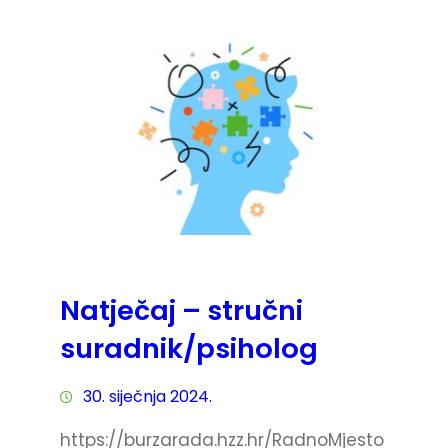
Natječaj – stručni
suradnik/psiholog
30. siječnja 2024.
https://burzarada.hzz.hr/RadnoMjesto