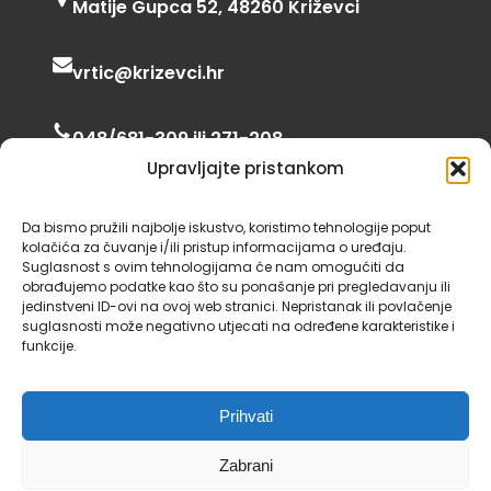
Matije Gupca 52, 48260 Križevci
vrtic@krizevci.hr
048/681-309 ili 271-208
Upravljajte pristankom
06:00 – 16:30
Da bismo pružili najbolje iskustvo, koristimo tehnologije poput
kolačića za čuvanje i/ili pristup informacijama o uređaju.
Suglasnost s ovim tehnologijama će nam omogućiti da
obrađujemo podatke kao što su ponašanje pri pregledavanju ili
jedinstveni ID-ovi na ovoj web stranici. Nepristanak ili povlačenje
suglasnosti može negativno utjecati na određene karakteristike i
funkcije.
Dječji vrtić Križevci 2024., neke fotografije i
Prihvati
ikone preuzete su sa
Unsplash
i
Iconscout
,
tema preuzeta od
Gutenify
.
Zabrani