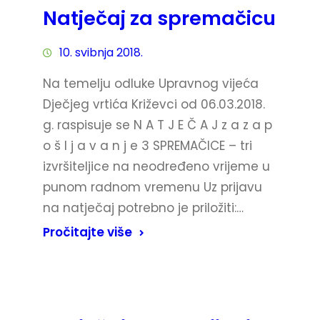
Natječaj za spremačicu
10. svibnja 2018.
Na temelju odluke Upravnog vijeća
Dječjeg vrtića Križevci od 06.03.2018.
g. raspisuje se N A T J E Č A J z a z a p
o š l j a v a n j e 3 SPREMAČICE – tri
izvršiteljice na neodređeno vrijeme u
punom radnom vremenu Uz prijavu
na natječaj potrebno je priložiti:…
Pročitajte više