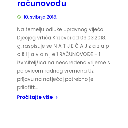
računovođu
10. svibnja 2018.
Na temelju odluke Upravnog vijeća
Dječjeg vrtića Križevci od 06.03.2018.
g. raspisuje se N A T J E Č A J z a z a p
o š l j a v a n j e 1 RAČUNOVOĐE – 1
izvršitelj/ica na neodređeno vrijeme s
polovicom radnog vremena Uz
prijavu na natječaj potrebno je
priložiti:…
Pročitajte više