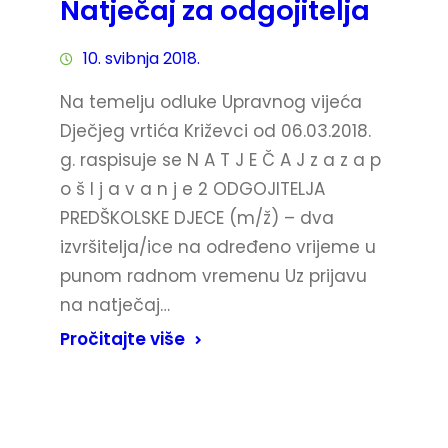
Natječaj za odgojitelja
10. svibnja 2018.
Na temelju odluke Upravnog vijeća
Dječjeg vrtića Križevci od 06.03.2018.
g. raspisuje se N A T J E Č A J z a z a p
o š l j a v a n j e 2 ODGOJITELJA
PREDŠKOLSKE DJECE (m/ž) – dva
izvršitelja/ice na određeno vrijeme u
punom radnom vremenu Uz prijavu
na natječaj…
Pročitajte više