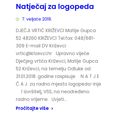
Natječaj za logopeda
7. veljače 2018.
DJEČJI VRTIĆ KRIŽEVCI Matije Gupca
52 48260 KRIŽEVCI Tel.fax: 048/681-
309 E-mail DV Križevci
vrtic@krizevci.hr
Upravno vijeće
Dječjeg vrtića Križevci, Matije Gupca
52 Križevci, na temelju Odluke od
31.01.2018. godine raspisuje N A T J E
Č A J za radno mjesto logopeda-inje
1 izvršitelj, VSS, na neodređeno
radno vrijeme Uvjeti…
Pročitajte više