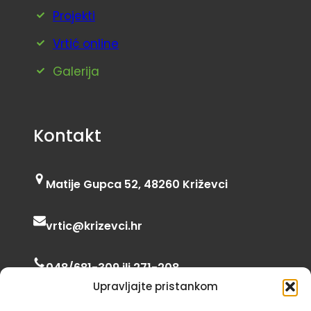
Projekti
Vrtić online
Galerija
Kontakt
Matije Gupca 52, 48260 Križevci
vrtic@krizevci.hr
048/681-309 ili 271-208
Upravljajte pristankom
06:00 – 16:30