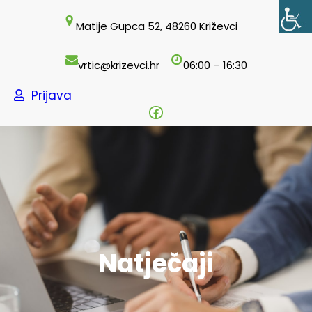
Skoči
Matije Gupca 52, 48260 Križevci
do
sadržaja
vrtic@krizevci.hr
06:00 – 16:30
Prijava
Facebook
Natječaji