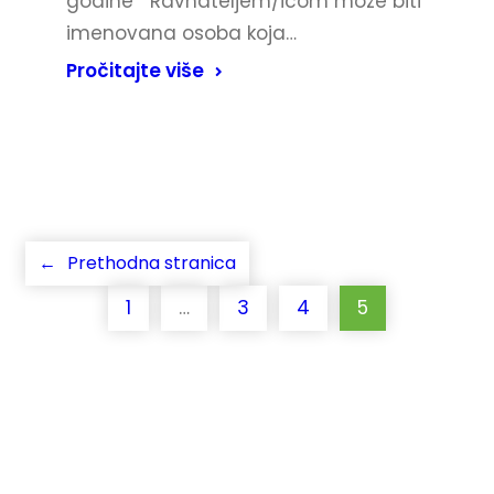
godine Ravnateljem/icom može biti
imenovana osoba koja…
Pročitajte više
←
Prethodna stranica
1
…
3
4
5