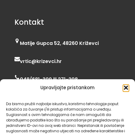
Kontakt
Matije Gupca 52, 48260 Križevci
vrtic@krizevci.hr
048/681-309 ili 271-208
Upravljajte pristankom
06:00 – 16:30
Da bismo pružili najbolje iskustvo, koristimo tehnologije poput
kolačića za čuvanje i/ili pristup informacijama o uređaju.
Suglasnost s ovim tehnologijama će nam omogućiti da
obrađujemo podatke kao što su ponašanje pri pregledavanju ili
jedinstveni ID-ovi na ovoj web stranici. Nepristanak ili povlačenje
suglasnosti može negativno utjecati na određene karakteristike i