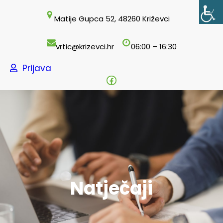
Skoči
Matije Gupca 52, 48260 Križevci
do
sadržaja
vrtic@krizevci.hr
06:00 – 16:30
Prijava
Facebook
Natječaji