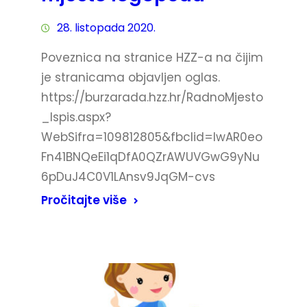
28. listopada 2020.
Poveznica na stranice HZZ-a na čijim
je stranicama objavljen oglas.
https://burzarada.hzz.hr/RadnoMjesto
_Ispis.aspx?
WebSifra=109812805&fbclid=IwAR0eo
Fn41BNQeEi1qDfA0QZrAWUVGwG9yNu
6pDuJ4C0V1LAnsv9JqGM-cvs
Pročitajte više