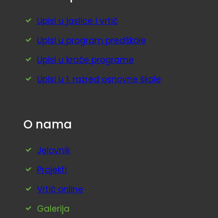
Upisi u jaslice i vrtić
Upisi u program predškole
Upisi u kraće programe
Upisi u 1. razred osnovne škole
O nama
Jelovnik
Projekti
Vrtić online
Galerija