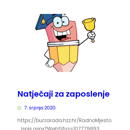
Natječaji za zaposlenje
7. srpnja 2020.
https://burzarada.hzz.hr/RadnoMjesto
_Ispis.aspx?WebSifra=107779893