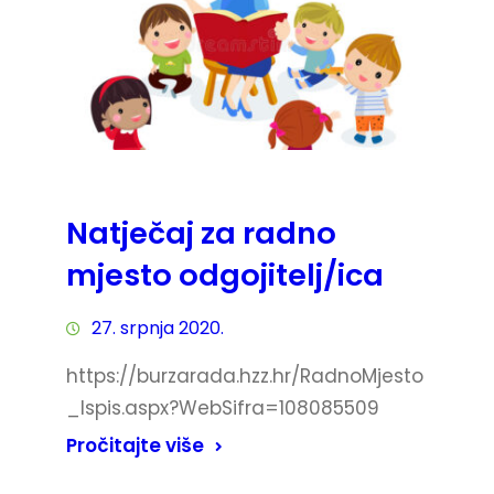
Natječaj za radno
mjesto odgojitelj/ica
27. srpnja 2020.
https://burzarada.hzz.hr/RadnoMjesto
_Ispis.aspx?WebSifra=108085509
Pročitajte više