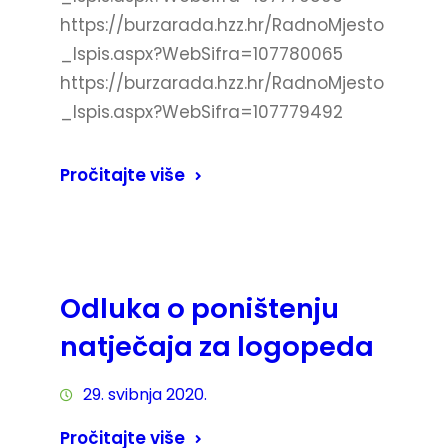
https://burzarada.hzz.hr/RadnoMjesto
_Ispis.aspx?WebSifra=107780065
https://burzarada.hzz.hr/RadnoMjesto
_Ispis.aspx?WebSifra=107779492
Pročitajte više
Odluka o poništenju
natječaja za logopeda
29. svibnja 2020.
Pročitajte više