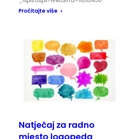
_Ispis.aspx?WebSifra=110161450
Pročitajte više
Natječaj za radno
mjesto logopeda