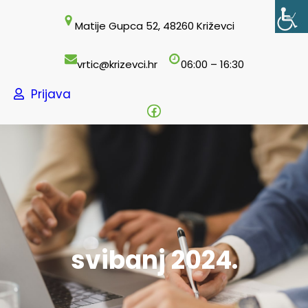
Skoči
Matije Gupca 52, 48260 Križevci
do
sadržaja
vrtic@krizevci.hr
06:00 – 16:30
Prijava
Facebook
svibanj 2024.