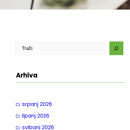
P
r
e
t
Arhiva
r
a
g
srpanj 2026
a
lipanj 2026
svibanj 2026