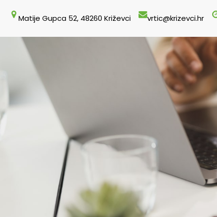
Skoči
Matije Gupca 52, 48260 Križevci
vrtic@krizevci.hr
do
sadržaja