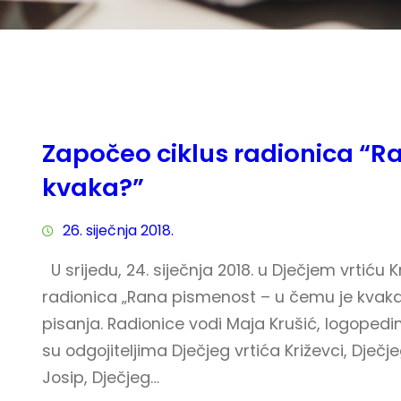
Započeo ciklus radionica “R
kvaka?”
26. siječnja 2018.
U srijedu, 24. siječnja 2018. u Dječjem vrtiću 
radionica „Rana pismenost – u čemu je kvaka?
pisanja. Radionice vodi Maja Krušić, logopedin
su odgojiteljima Dječjeg vrtića Križevci, Dječj
Josip, Dječjeg…