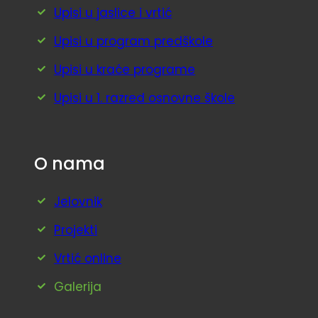
Upisi u jaslice i vrtić
Upisi u program predškole
Upisi u kraće programe
Upisi u 1. razred osnovne škole
O nama
Jelovnik
Projekti
Vrtić online
Galerija