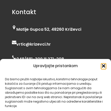
Kontakt
Matije Gupca 52, 48260 Križevci
vrtic@krizevci.hr
048/681-309 ili 271-208
Upravljajte pristankom
06:00 – 16:30
Da bismo pružili najbolje iskustvo, koristimo tehnologije poput
kolačića za čuvanje i/ili pristup informacijama o uređaju.
Suglasnost s ovim tehnologijama će nam omogućiti da
obrađujemo podatke kao što su ponašanje pri pregledavanju ili
jedinstveni ID-ovi na ovoj web stranici. Nepristanak ili povlačenje
suglasnosti može negativno utjecati na određene karakteristike i
funkcije.