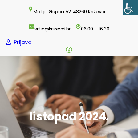
Skoči
Matije Gupca 52, 48260 Križevci
do
sadržaja
vrtic@krizevci.hr
06:00 – 16:30
Prijava
Facebook
listopad 2024.