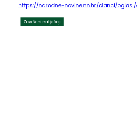
https://narodne-novine.nn.hr/clanci/oglasi
Završeni natječaji