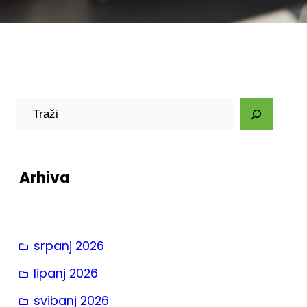
P
r
e
t
Arhiva
r
a
g
srpanj 2026
a
lipanj 2026
svibanj 2026