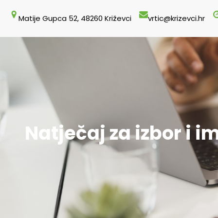
Skoči
Matije Gupca 52, 48260 Križevci
vrtic@krizevci.hr
do
sadržaja
Natječaj za izbor i 