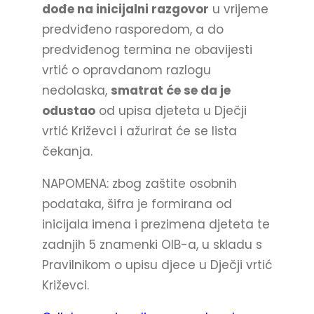
dođe na inicijalni razgovor
u vrijeme
predviđeno rasporedom, a do
predviđenog termina ne obavijesti
vrtić o opravdanom razlogu
nedolaska,
smatrat će se da je
odustao
od upisa djeteta u Dječji
vrtić Križevci i ažurirat će se lista
čekanja.
NAPOMENA: zbog zaštite osobnih
podataka, šifra je formirana od
inicijala imena i prezimena djeteta te
zadnjih 5 znamenki OIB-a, u skladu s
Pravilnikom o upisu djece u Dječji vrtić
Križevci.