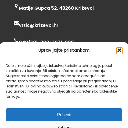
Matije Gupca 52, 48260 Križevci
vrtic@krizevci.hr
048/681-309 ili 271-208
Upravljajte pristankom
06:00 – 16:30
Da bismo pružili najbolje iskustvo, koristimo tehnologije poput
kolačića za čuvanje i/ili pristup informacijama o uređaju.
Suglasnost s ovim tehnologijama će nam omogućiti da
obrađujemo podatke kao što su ponašanje pri pregledavanju ili
jedinstveni ID-ovi na ovoj web stranici. Nepristanak ili povlačenje
suglasnosti može negativno utjecati na određene karakteristike i
funkcije.
Dječji vrtić Križevci 2024., neke fotografije i
Prihvati
ikone preuzete su sa
Unsplash
i
Iconscout
,
tema preuzeta od
Gutenify
.
Zabrani