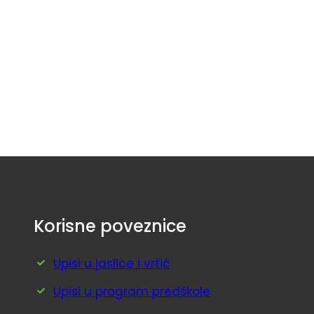
Facebook
Twitter
LinkedIn
Instagram
Korisne poveznice
Upisi u jaslice i vrtić
Upisi u program predškole