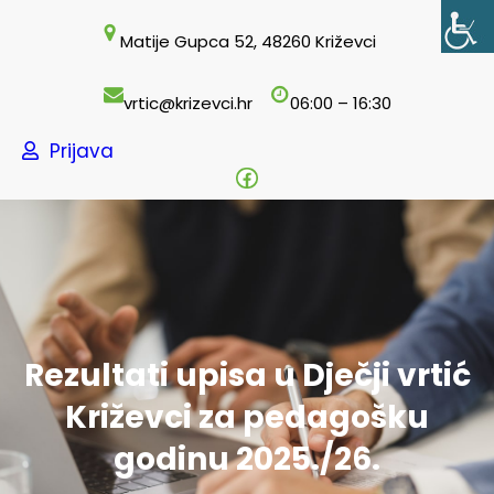
Skoči
Matije Gupca 52, 48260 Križevci
do
sadržaja
vrtic@krizevci.hr
06:00 – 16:30
Prijava
Facebook
Rezultati upisa u Dječji vrtić
Križevci za pedagošku
godinu 2025./26.