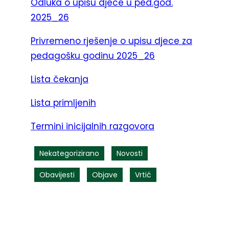
Odluka o upisu djece u ped.god.
2025_26
Privremeno rješenje o upisu djece za
pedagošku godinu 2025_26
Lista čekanja
Lista primljenih
Termini inicijalnih razgovora
Nekategorizirano
Novosti
Obavijesti
Objave
Vrtić