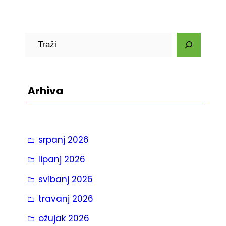
P
r
e
t
Arhiva
r
a
g
srpanj 2026
a
lipanj 2026
svibanj 2026
travanj 2026
ožujak 2026