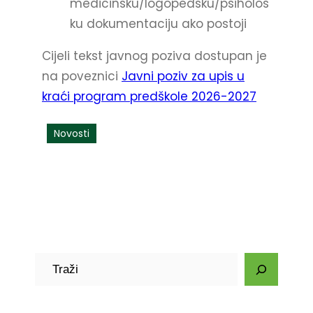
medicinsku/logopedsku/psihološ
ku dokumentaciju ako postoji
Cijeli tekst javnog poziva dostupan je
na poveznici
Javni poziv za upis u
kraći program predškole 2026-2027
Novosti
P
r
e