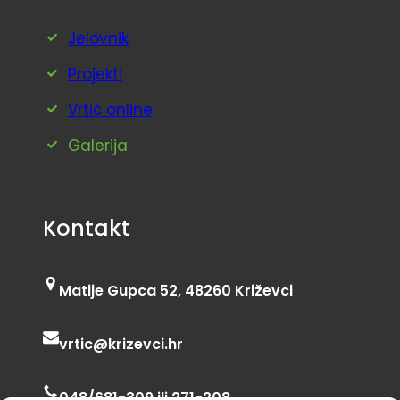
Jelovnik
Projekti
Vrtić online
Galerija
Kontakt
Matije Gupca 52, 48260 Križevci
vrtic@krizevci.hr
048/681-309 ili 271-208