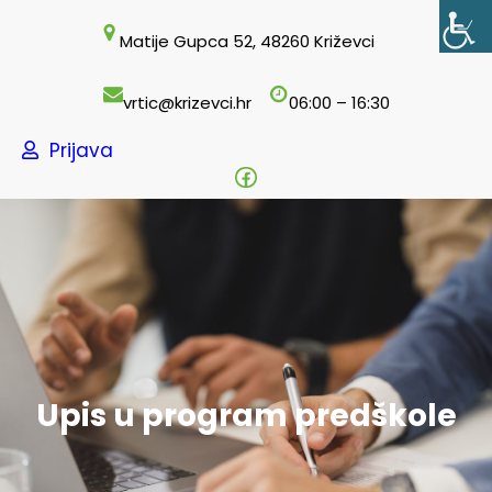
Skoči
Matije Gupca 52, 48260 Križevci
do
sadržaja
vrtic@krizevci.hr
06:00 – 16:30
Prijava
Facebook
Upis u program predškole