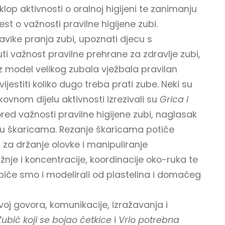
lop aktivnosti o oralnoj higijeni te zanimanju
jest o važnosti pravilne higijene zubi.
avike pranja zubi, upoznati djecu s
uti važnost pravilne prehrane za zdravlje zubi,
uz model velikog zubala vježbala pravilan
jestiti koliko dugo treba prati zube. Neki su
ikovnom dijelu aktivnosti izrezivali su
Grica i
Pored važnosti pravilne higijene zubi, naglasak
nju škaricama. Rezanje škaricama potiče
i za držanje olovke i manipuliranje
nje i koncentracije, koordinacije oko-ruka te
iće smo i modelirali od plastelina i domaćeg
zvoj govora, komunikacije, izražavanja i
Zubić koji se bojao četkice
i
Vrlo potrebna