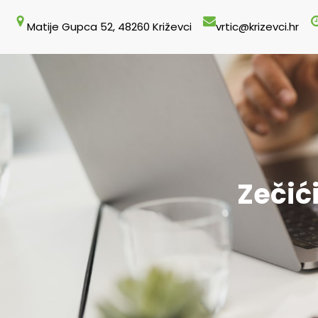
Skoči
Matije Gupca 52, 48260 Križevci
vrtic@krizevci.hr
do
sadržaja
Zečići