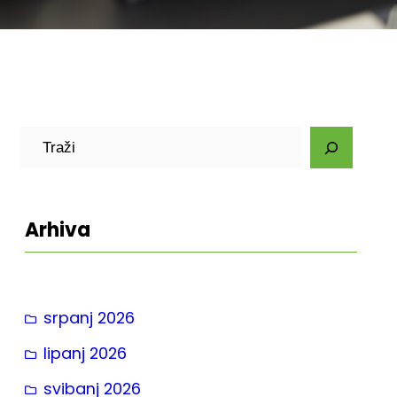
P
r
e
t
Arhiva
r
a
g
srpanj 2026
a
lipanj 2026
svibanj 2026