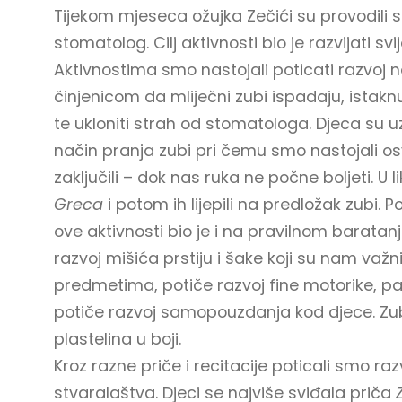
Tijekom mjeseca ožujka Zečići su provodili sk
stomatolog. Cilj aktivnosti bio je razvijati svi
Aktivnostima smo nastojali poticati razvoj n
činjenicom da mliječni zubi ispadaju, istakn
te ukloniti strah od stomatologa. Djeca su 
način pranja zubi pri čemu smo nastojali osvi
zaključili – dok nas ruka ne počne boljeti. U l
Greca
i potom ih lijepili na predložak zubi. 
ove aktivnosti bio je i na pravilnom barata
razvoj mišića prstiju i šake koji su nam važn
predmetima, potiče razvoj fine motorike, paž
potiče razvoj samopouzdanja kod djece. Zub
plastelina u boji.
Kroz razne priče i recitacije poticali smo ra
stvaralaštva. Djeci se najviše sviđala priča