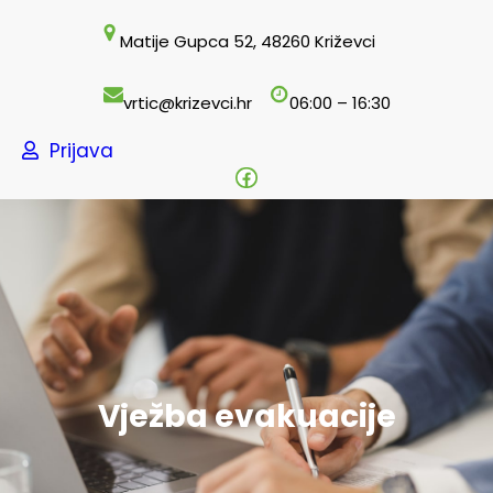
Skoči
Matije Gupca 52, 48260 Križevci
do
sadržaja
vrtic@krizevci.hr
06:00 – 16:30
Prijava
Facebook
Vježba evakuacije