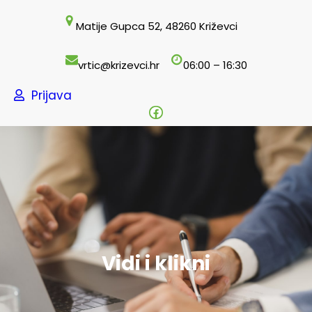
Skoči
Matije Gupca 52, 48260 Križevci
do
sadržaja
vrtic@krizevci.hr
06:00 – 16:30
Prijava
Facebook
Vidi i klikni