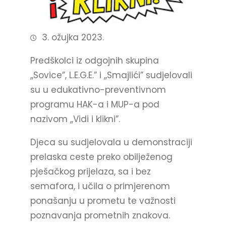
3. ožujka 2023.
Predškolci iz odgojnih skupina
,,Sovice”, L.E.G.E.” i ,,Smajlići” sudjelovali
su u edukativno-preventivnom
programu HAK-a i MUP-a pod
nazivom ,,Vidi i klikni”.
Djeca su sudjelovala u demonstraciji
prelaska ceste preko obilježenog
pješačkog prijelaza, sa i bez
semafora, i učila o primjerenom
ponašanju u prometu te važnosti
poznavanja prometnih znakova.