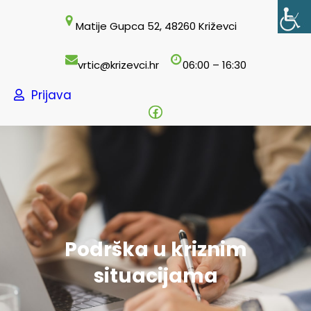
Skoči
Matije Gupca 52, 48260 Križevci
do
sadržaja
vrtic@krizevci.hr
06:00 – 16:30
Prijava
Facebook
Podrška u kriznim
situacijama