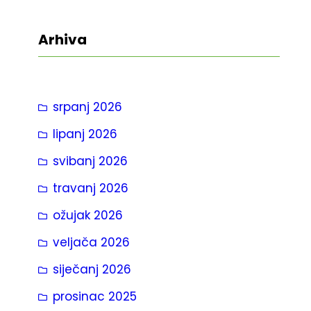
e
t
Arhiva
r
a
g
srpanj 2026
a
lipanj 2026
svibanj 2026
travanj 2026
ožujak 2026
veljača 2026
siječanj 2026
prosinac 2025