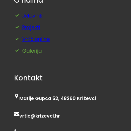
O nama
Jelovnik
Projekti
Vrtić online
Galerija
Kontakt
Matije Gupca 52, 48260 Križevci
vrtic@krizevci.hr