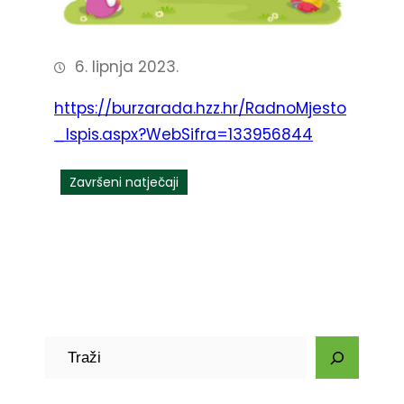
6. lipnja 2023.
https://burzarada.hzz.hr/RadnoMjesto
_Ispis.aspx?WebSifra=133956844
Završeni natječaji
P
r
e