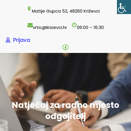
Skoči
Matije Gupca 52, 48260 Križevci
do
sadržaja
vrtic@krizevci.hr
06:00 – 16:30
Prijava
Facebook
Natječaj za radno mjesto
odgojitelj