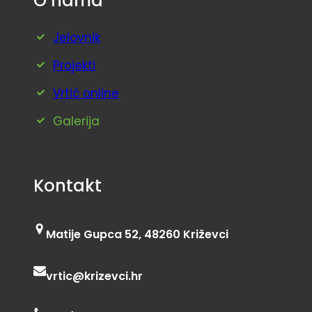
O nama
Jelovnik
Projekti
Vrtić online
Galerija
Kontakt
Matije Gupca 52, 48260 Križevci
vrtic@krizevci.hr