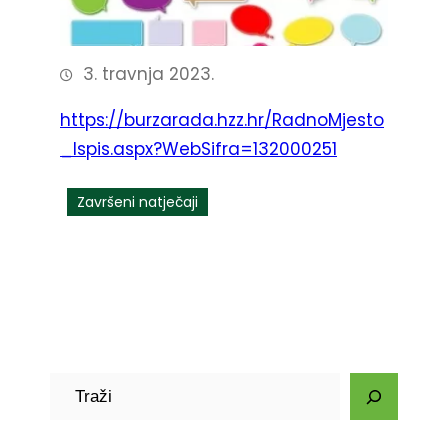
3. travnja 2023.
https://burzarada.hzz.hr/RadnoMjesto
_Ispis.aspx?WebSifra=132000251
Završeni natječaji
P
r
e