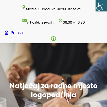
Skoči
Matije Gupca 52, 48260 Križevci
do
sadržaja
vrtic@krizevci.hr
06:00 – 16:30
Prijava
Facebook
Natječaj za radno mjesto
logoped/inja