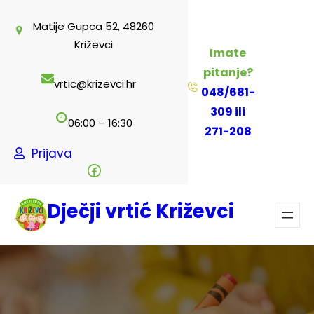
Skoči
Matije Gupca 52, 48260
do
Križevci
sadržaja
Imate
pitanje?
vrtic@krizevci.hr
048/681-
309 ili
06:00 – 16:30
271-208
Prijava
Facebook
Dječji vrtić Križevci