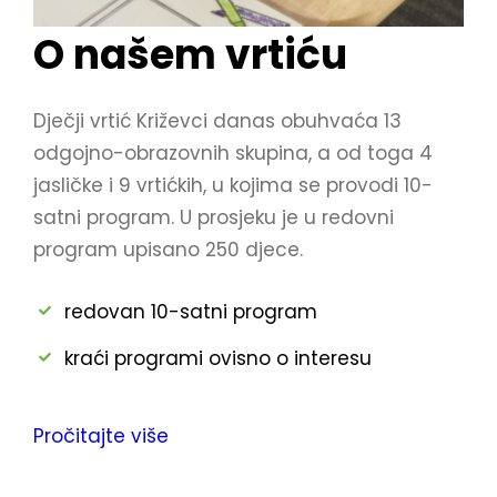
6
O našem vrtiću
.
/
Dječji vrtić Križevci danas obuhvaća 13
2
odgojno-obrazovnih skupina, a od toga 4
0
jasličke i 9 vrtićkih, u kojima se provodi 10-
2
satni program. U prosjeku je u redovni
7
program upisano 250 djece.
.
redovan 10-satni program
kraći programi ovisno o interesu
Pročitajte više