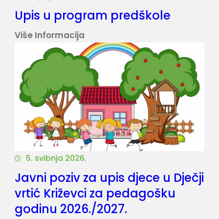
O
Upis u program predškole
U
V
P
O
:
Više Informacija
I
R
U
S
A
P
A
I
U
S
D
U
J
P
E
R
Č
O
J
5. svibnja 2026.
G
I
Javni poziv za upis djece u Dječji
R
V
A
vrtić Križevci za pedagošku
R
M
godinu 2026./2027.
T
P