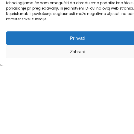
tehnologijama će nam omogućiti da obrađujemo podatke kao što s
ponašanje pri pregledavanju ili jedinstveni ID-ovi na ovoj web stranici.
Nepristanak ili povlačenje suglasnosti može negativno utjecati na od
karakteristike i funkcije.
Prihvati
Zabrani