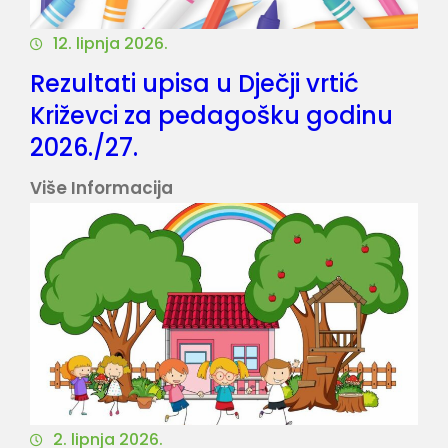
I
12. lipnja 2026.
N
Rezultati upisa u Dječji vrtić
I
C
Križevci za pedagošku godinu
I
2026./27.
J
:
Više Informacija
A
R
L
E
N
Z
I
U
H
L
R
T
A
A
Z
T
G
2. lipnja 2026.
I