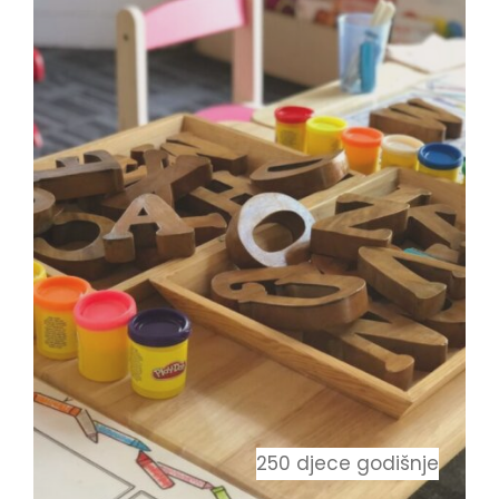
D
A
G
O
Š
K
U
G
O
D
I
N
U
2
0
250 djece godišnje
2