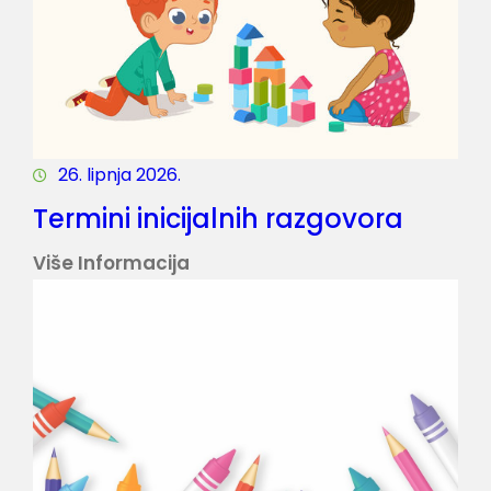
26. lipnja 2026.
Termini inicijalnih razgovora
:
Više Informacija
T
E
R
M
I
N
I