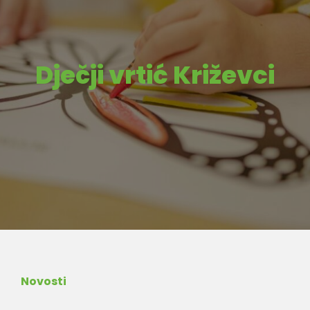
Dječji vrtić Križevci
Novosti