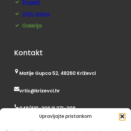
Projekti
Vrtić online
Galerija
Kontakt
Matije Gupca 52, 48260 Križevci
vrtic@krizevci.hr
048/681-309 ili 271-208
Upravljajte pristankom
06:00 – 16:30