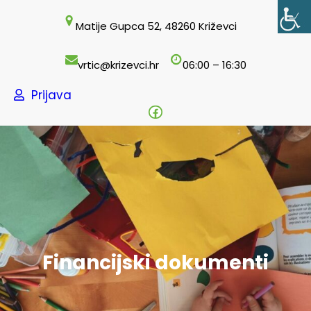
Skoči
Matije Gupca 52, 48260 Križevci
do
sadržaja
vrtic@krizevci.hr
06:00 – 16:30
Prijava
Facebook
Financijski dokumenti